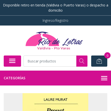
Disponible retiro en tienda (Valdivia o Puerto Varas) o despacho a
domicilio
Ingreso/Registro
0
CATEGORÍAS