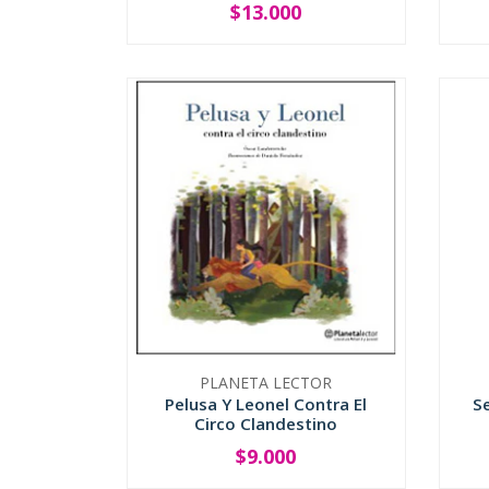
$13.000
-
+
-
PLANETA LECTOR
Pelusa Y Leonel Contra El
S
Circo Clandestino
$9.000
-
+
-