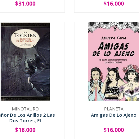
$31.000
$16.000
+
-
+
MINOTAURO
PLANETA
eñor De Los Anillos 2 Las
Amigas De Lo Ajeno
Dos Torres, El
$18.000
$16.000
+
-
+