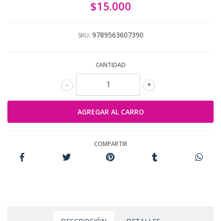
$15.000
9789563607390
SKU:
CANTIDAD
-
+
COMPARTIR