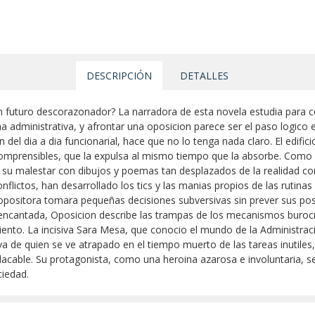
DESCRIPCIÓN
DETALLES
 futuro descorazonador? La narradora de esta novela estudia para co
a administrativa, y afrontar una oposicion parece ser el paso logico 
 del dia a dia funcionarial, hace que no lo tenga nada claro. El edifi
omprensibles, que la expulsa al mismo tiempo que la absorbe. Como n
ar su malestar con dibujos y poemas tan desplazados de la realidad c
flictos, han desarrollado los tics y las manias propios de las rutinas 
a opositora tomara pequeñas decisiones subversivas sin prever sus pos
encantada, Oposicion describe las trampas de los mecanismos burocr
nto. La incisiva Sara Mesa, que conocio el mundo de la Administracio
de quien se ve atrapado en el tiempo muerto de las tareas inutiles, 
lacable. Su protagonista, como una heroina azarosa e involuntaria, se
iedad.