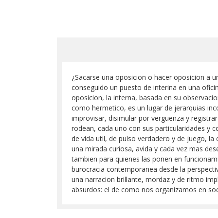
¿Sacarse una oposicion o hacer oposicion a un
conseguido un puesto de interina en una oficin
oposicion, la interna, basada en su observacion
como hermetico, es un lugar de jerarquias inc
improvisar, disimular por verguenza y registr
rodean, cada uno con sus particularidades y con
de vida util, de pulso verdadero y de juego, l
una mirada curiosa, avida y cada vez mas des
tambien para quienes las ponen en funcionamie
burocracia contemporanea desde la perspectiva 
una narracion brillante, mordaz y de ritmo imp
absurdos: el de como nos organizamos en soc