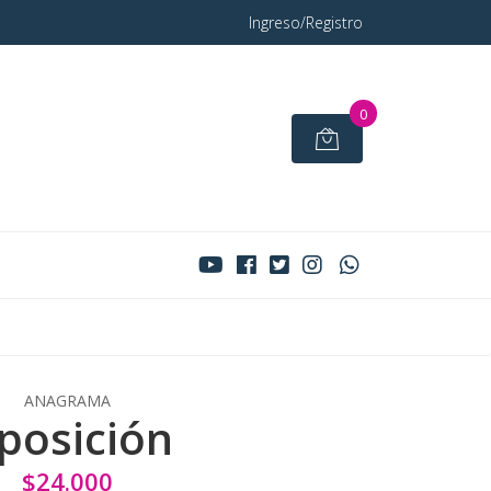
Ingreso/Registro
0
ANAGRAMA
posición
$24.000