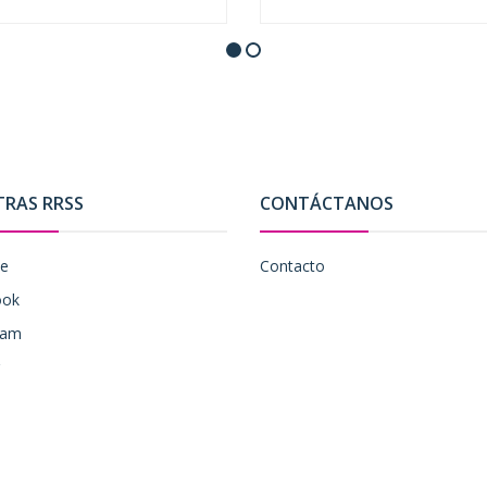
+
-
+
TRAS RRSS
CONTÁCTANOS
be
Contacto
ook
ram