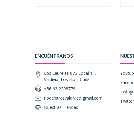
-
+
-
ENCUÉNTRANOS
NUES
Los Laureles 075 Local 1, ,
Youtu
Valdivia, Los Ríos, Chile
Faceb
+56 63 2208779
Instag
riodeletrasvaldivia@gmail.com
Twitter
Nuestras Tiendas