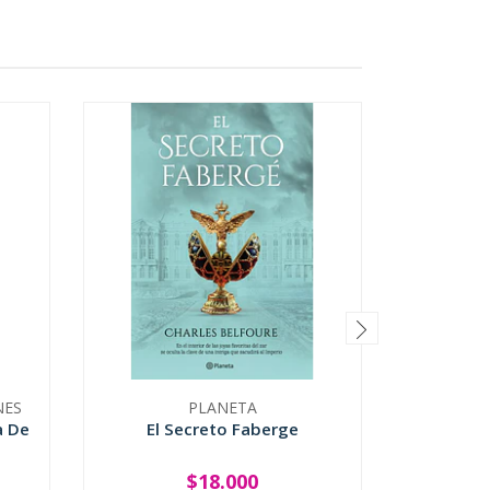
NES
PLANETA
a De
El Secreto Faberge
I
$18.000