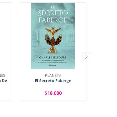
NES
PLANETA
a De
El Secreto Faberge
I
$18.000
-
+
-