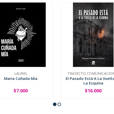
LAUREL
TRAYECTO COMUNICACIO
Maria Cuñada Mia
El Pasado Está A La Vuelt
La Esquina
$7.000
$16.000
+
-
+