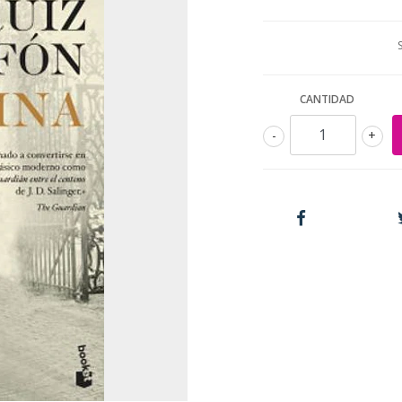
CANTIDAD
-
+