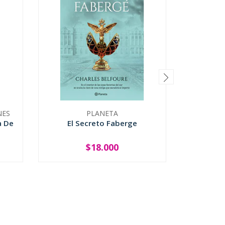
NES
PLANETA
a De
El Secreto Faberge
I
$18.000
-
+
-