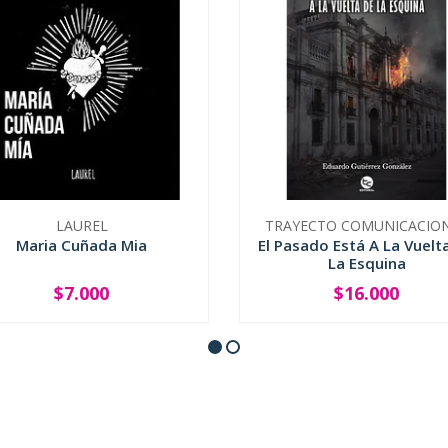
LAUREL
TRAYECTO COMUNICACIO
Maria Cuñada Mia
El Pasado Está A La Vuelt
La Esquina
$7.000
$16.000
+
-
+