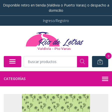
Disponible retiro en tienda (Valdivia o Puerto Varas) o despacho a
domicilio
Ingreso/Registro
0
CATEGORÍAS