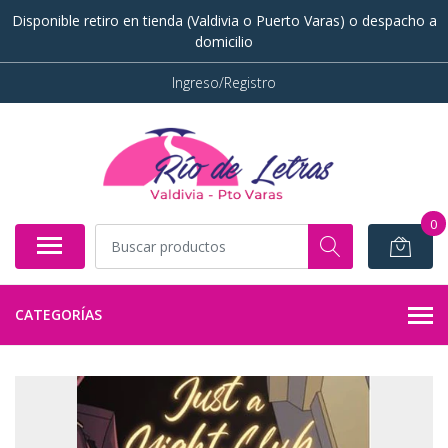
Disponible retiro en tienda (Valdivia o Puerto Varas) o despacho a
domicilio
Ingreso/Registro
0
CATEGORÍAS