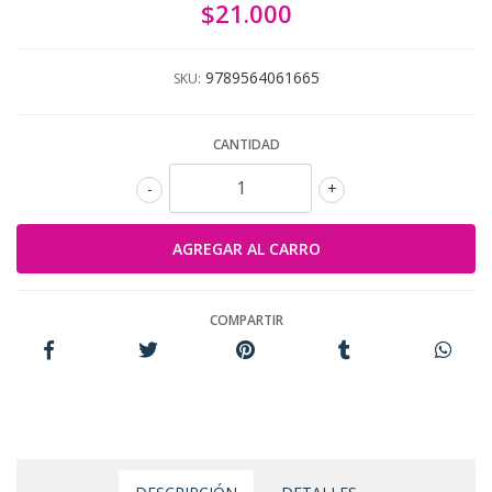
$21.000
9789564061665
SKU:
CANTIDAD
-
+
COMPARTIR