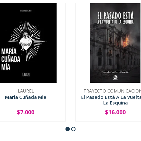
LAUREL
TRAYECTO COMUNICACIO
Maria Cuñada Mia
El Pasado Está A La Vuelt
La Esquina
$7.000
$16.000
+
-
+