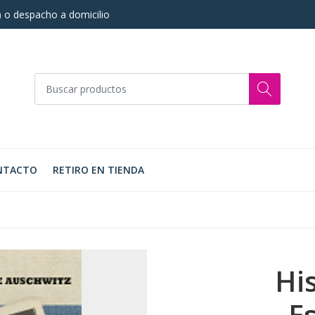
s) o despacho a domicilio
NTACTO
RETIRO EN TIENDA
Hi
E