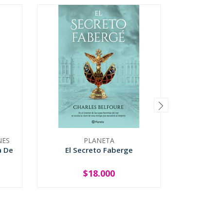
NES
PLANETA
a De
El Secreto Faberge
I
$18.000
-
+
-