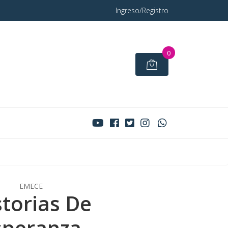
Ingreso/Registro
0
EMECE
storias De
speranza