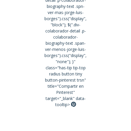
detail .p-colaborador-
biography-text .spn-
ver-mas-jorge-luis-
borges").css("display",
"block"); $(".div-
colaborador-detail .p-
colaborador-
biography-text .span-
ver-menos-jorge-luis-
borges").css("display",
"none"); }"
class="has-tip tip-top
radius button tiny
button-pinterest trsn"
title="Compartir en
Pinterest"
target="_blank" data-
tooltip>