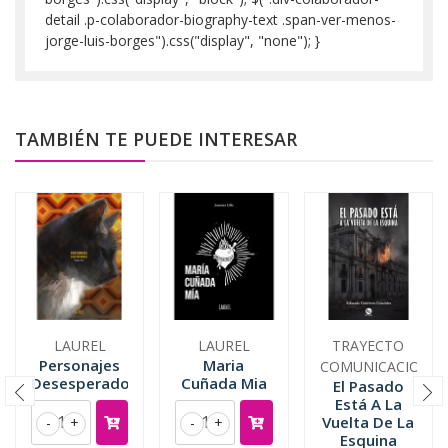
detail .p-colaborador-biography-text .span-ver-menos-
jorge-luis-borges").css("display", "none"); }
TAMBIÉN TE PUEDE INTERESAR
LAUREL
LAUREL
TRAYECTO
Personajes
Maria
COMUNICACIONES
Desesperados
Cuñada Mia
El Pasado
Está A La
Vuelta De La
-
+
-
+
Esquina