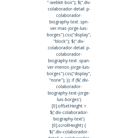
"-webkit-box"); $(".div-
colaborador-detail .p-
colaborador-
biography-text .spn-
ver-mas-jorge-luis-
borges").css("display",
"block"); $(".div-
colaborador-detail .p-
colaborador-
biography-text .span-
ver-menos-jorge-luis-
borges").css("display",
"none"); }); if ($('.div-
colaborador-
biography-text-jorge-
luis-borges')
[0].offsetHeight <
$('.div-colaborador-
biography-text')
[0].scrollHeight) {
$(".div-colaborador-