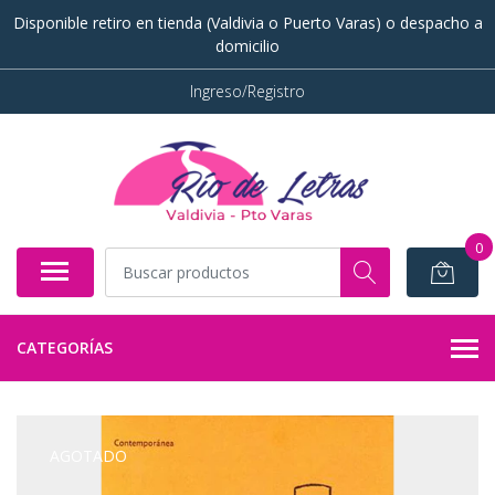
Disponible retiro en tienda (Valdivia o Puerto Varas) o despacho a
domicilio
Ingreso/Registro
0
CATEGORÍAS
AGOTADO