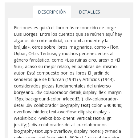
DESCRIPCIÓN
DETALLES
Ficciones es quizá el libro más reconocido de Jorge
Luis Borges. Entre los cuentos que se reúnen aquí hay
algunos de corte policial, como «La muerte y la
brújula», otros sobre libros imaginarios, como «Tlön,
Uqbar, Orbis Tertius», y muchos pertenecientes al
género fantástico, como «Las ruinas circulares» o «El
Sur», acaso su mejor relato, en palabras del mismo
autor. Está compuesto por los libros El jardín de
senderos que se bifurcan (1941) y Artificios (1944),
considerados piezas fundamentales del universo
borgeano. .div-colaborador-detail{ display: flex; margin:
15px; background-color: #feedd3; } .div-colaborador-
detail .div-colaborador-biography-text{ color: #404040;
overflow: hidden; text-overflow: ellipsis; display: -
webkit-box; -webkit-box-orient: vertical; text-align:
justify; } .div-colaborador-detail .p-colaborador-
biography-text .spn-overflow{ display: none; } @media
only screen and (min-width: 600px) { .div-colaborador-