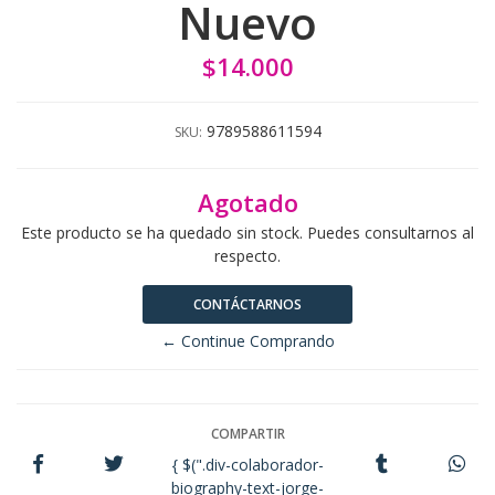
Nuevo
$14.000
9789588611594
SKU:
Agotado
Este producto se ha quedado sin stock. Puedes consultarnos al
respecto.
CONTÁCTARNOS
← Continue Comprando
COMPARTIR
{ $(".div-colaborador-
biography-text-jorge-