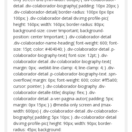
detail .div-colaborador-biography{ padding: 10px 20px; }
.div-colaborador-detail{ border-radius: 100px 0px 0px
100px; } .div-colaborador-detail div.img-profile-pic{
height: 160px; width: 160px; border-radius: 80px;
background-size: cover !important; background-
position: center !important; } .div-colaborador-detail
.div-colaborador-name-heading{ font-weight: 600; font-
size: 15pt; color: #404040; } .div-colaborador-detail .p-
colaborador-biography-text{ font-size: 12pt; } .div-
colaborador-detail .div-colaborador-biography-text{
margin: 0px; -webkit-line-clamp: 4; line-clamp: 4; } .div-
colaborador-detail .p-colaborador-biography-text .spn-
overflow{ margin: 0px; font-weight: 600; color: #ff5a00;
cursor: pointer; } .div-colaborador-biography .div-
colaborador-detalle-title{ display: flex; } .div-
colaborador-detail .a-ver-pagina-autor{ padding: 5px;
margin: 0px 15px; } } @media only screen and (max-
width: 600px) { .div-colaborador-detail .div-colaborador-
biography{ padding: 5px 10px; } .div-colaborador-detail
div.img-profile-pic{ height: 90px; width: 90px; border-
radius: 45px; background: