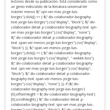
lectores desde su publicación. Está considerado como
un genio indiscutido de la literatura universal.Ver
másVer menos $(".spn-ver-mas-jorge-luis-
borges").click(() => { $(".div-colaborador-biography-
text-jorge-luis-borges").css("display", "block"); $(".div-
colaborador-detail .p-colaborador-biography-text .spn-
ver-mas-jorge-luis-borges").css("display", "none");
$(".div-colaborador-detail .p-colaborador-biography-
text .span-ver-menos-jorge-luis-borges").css("display",
"block"); }); $(".span-ver-menos-jorge-luis-
borges").click(() => { $(".div-colaborador-biography-
text-jorge-luis-borges").css("display", "-webkit-box");
$(".div-colaborador-detail .p-colaborador-biography-
text .spn-ver-mas-jorge-luis-borges").css("display",
"block"); $(".div-colaborador-detail .p-colaborador-
biography-text .span-ver-menos-jorge-luis-
borges").css("display", "none"); }); if ($('.div-
colaborador-biography-text-jorge-luis-borges')
[0].offsetHeight < $('.div-colaborador-biography-text')
[0].scrollHeight) { $(".div-colaborador-detail .p-
colaborador-biography-text .spn-ver-mas-jorge-luis-
borges").css("display", "block"); $(".div-colaborador-