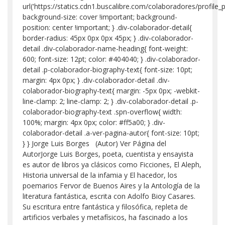
url('https://statics.cdn1.buscalibre.com/colaboradores/profi
background-size: cover !important; background-
position: center !important; } .div-colaborador-detail{
border-radius: 45px 0px 0px 45px; } .div-colaborador-
detail .div-colaborador-name-heading{ font-weight:
600; font-size: 12pt; color: #404040; } .div-colaborador-
detail .p-colaborador-biography-text{ font-size: 10pt;
margin: 4px 0px; } .div-colaborador-detail .div-
colaborador-biography-text{ margin: -5px 0px; -webkit-
line-clamp: 2; line-clamp: 2; } .div-colaborador-detail .p-
colaborador-biography-text .spn-overflow{ width:
100%; margin: 4px 0px; color: #ff5a00; } .div-
colaborador-detail .a-ver-pagina-autor{ font-size: 10pt;
} } Jorge Luis Borges (Autor) Ver Página del
AutorJorge Luis Borges, poeta, cuentista y ensayista
es autor de libros ya clásicos como Ficciones, El Aleph,
Historia universal de la infamia y El hacedor, los
poemarios Fervor de Buenos Aires y la Antología de la
literatura fantástica, escrita con Adolfo Bioy Casares.
Su escritura entre fantástica y filosófica, repleta de
artificios verbales y metafísicos, ha fascinado a los