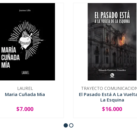
LAUREL
TRAYECTO COMUNICACIO
Maria Cuñada Mia
El Pasado Está A La Vuelt
La Esquina
$7.000
$16.000
+
-
+