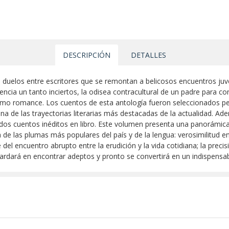
DESCRIPCIÓN
DETALLES
, duelos entre escritores que se remontan a belicosos encuentros juven
encia un tanto inciertos, la odisea contracultural de un padre para co
mo romance. Los cuentos de esta antología fueron seleccionados pe
 una de las trayectorias literarias más destacadas de la actualidad. 
 dos cuentos inéditos en libro. Este volumen presenta una panorámica
de las plumas más populares del país y de la lengua: verosimilitud e
el encuentro abrupto entre la erudición y la vida cotidiana; la prec
tardará en encontrar adeptos y pronto se convertirá en un indispensab