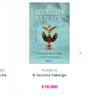
NES
PLANETA
a De
El Secreto Faberge
I
$18.000
-
+
-