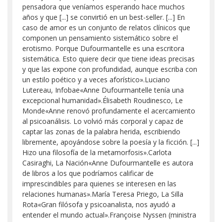
pensadora que veníamos esperando hace muchos
años y que [...] se convirtió en un best-seller. [...] En
caso de amor es un conjunto de relatos clínicos que
componen un pensamiento sistemático sobre el
erotismo. Porque Dufourmantelle es una escritora
sistemática. Esto quiere decir que tiene ideas precisas
y que las expone con profundidad, aunque escriba con
un estilo poético y a veces aforístico».Luciano
Lutereau, Infobae«Anne Dufourmantelle tenía una
excepcional humanidad».Élisabeth Roudinesco, Le
Monde«Anne renovó profundamente el acercamiento
al psicoanálisis. Lo volvió más corporal y capaz de
captar las zonas de la palabra herida, escribiendo
libremente, apoyándose sobre la poesía y la ficción. [...]
Hizo una filosofía de la metamorfosis».Carlota
Casiraghi, La Nación«Anne Dufourmantelle es autora
de libros a los que podríamos calificar de
imprescindibles para quienes se interesen en las
relaciones humanas».María Teresa Priego, La Silla
Rota«Gran filósofa y psicoanalista, nos ayudó a
entender el mundo actual».Françoise Nyssen (ministra