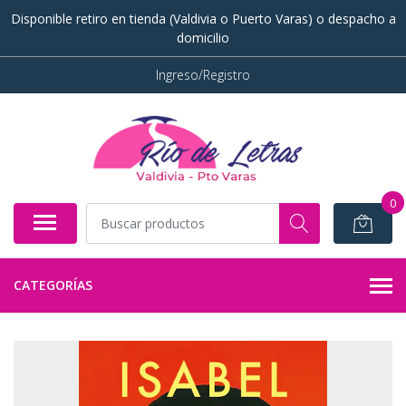
Disponible retiro en tienda (Valdivia o Puerto Varas) o despacho a
domicilio
Ingreso/Registro
0
CATEGORÍAS