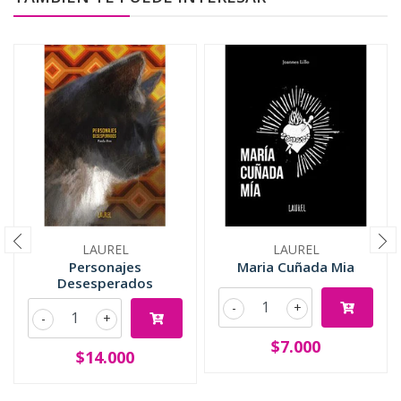
LAUREL
LAUREL
Personajes
Maria Cuñada Mia
Desesperados
-
+
-
+
$7.000
$14.000