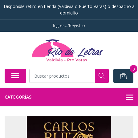
Disponible retiro en tienda (Valdivia o Puerto Varas) o despacho a
domicilio
Ingreso/Registro
0
CATEGORÍAS