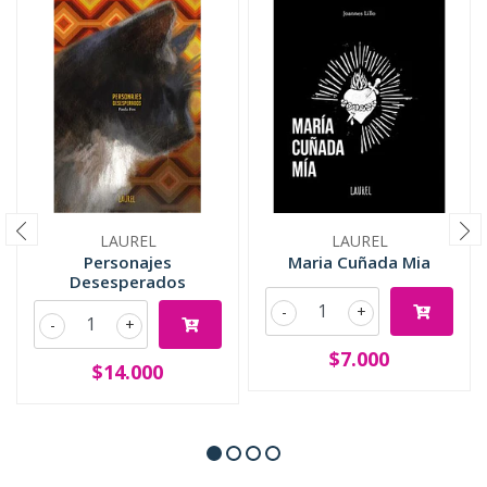
LAUREL
LAUREL
Personajes
Maria Cuñada Mia
Desesperados
-
+
-
+
$7.000
$14.000