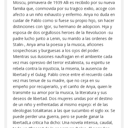
Moscu, primavera de 1939 Alli es recibido por su nueva
familia que, conmovida por su tragico exilio, acoge con
afecto a un niño exhausto y enfermo. Anya no duda en
cuidar de Pablo como si fuese su propio hijo, sin hacer
distinciones con Igor, su hermano de adopcion. Hija y
esposa de dos orgullosos heroes de la Revolucion -su
padre lucho junto a Lenin, su marido a las ordenes de
Stalin-, Anya ama la poesia y la musica, aficiones
sospechosas y burguesas a los ojos del poder.
Mientras sus ilusiones naufragan en el ambiente cada
vez mas opresivo del terror estalinista, su espiritu se
rebela contra la injusticia, la miseria, la ausencia de
libertad y el Gulag. Pablo crece entre el recuerdo cada
vez mas tenue de su madre, que no ceja en su
empeño por recuperarlo, y el cariño de Anya, quien le
transmite su amor por la musica, la literatura y sus
deseos de libertad. Dos mujeres unidas por el destino
de un niño y enfrentadas al mismo espejo: el de las
ideologias totalitarias a las que sucumbio el siglo xx. Se
puede perder una guerra, pero se puede ganar la
libertadLa critica ha dicho: Una novela intensa, caudal,