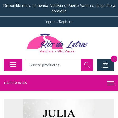
Disponible retiro en tienda (Valdivia o Puerto Varas) o despacho a
domicilio
Ingreso/Registro
0
CATEGORÍAS