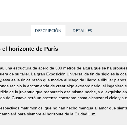
DESCRIPCIÓN
DETALLES
 el horizonte de París
l, una estructura de acero de 300 metros de altura que se ha propue
era de su taller. La gran Exposición Universal de fin de siglo es la oc
sta es la única razón que motiva al Mago de Hierro a dibujar planos 
nde recibió la encomienda de crear algo extraordinario, el ingeniero 
erdido de la juventud que reapareció esa misma noche, y el exquisito 
a vida de Gustave será un ascenso constante hasta alcanzar el cielo y s
 respectivos matrimonios, que no han hecho mengua al amor que sienten
ue cambiará para siempre el horizonte de la Ciudad Luz.