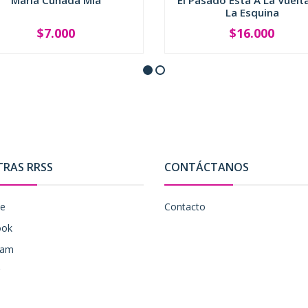
Maria Cuñada Mia
El Pasado Está A La Vuelt
La Esquina
$7.000
$16.000
+
-
+
TRAS RRSS
CONTÁCTANOS
be
Contacto
ook
ram