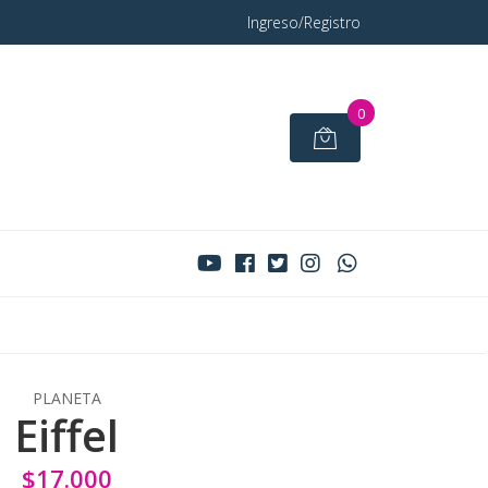
Ingreso/Registro
0
PLANETA
Eiffel
$17.000