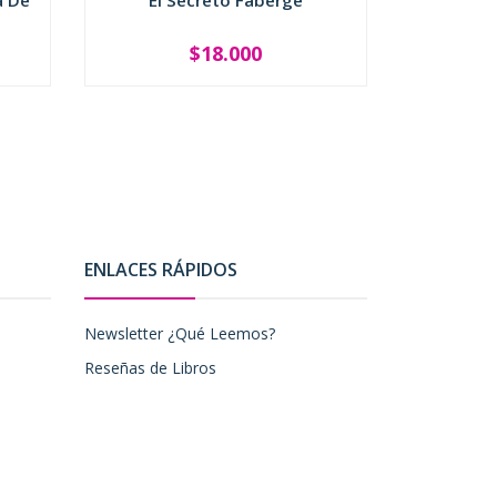
a De
El Secreto Faberge
I
$18.000
-
+
-
ENLACES RÁPIDOS
Newsletter ¿Qué Leemos?
Reseñas de Libros