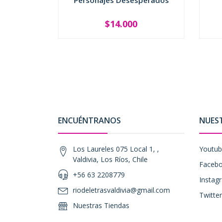
Personajes Desesperados
$14.000
-
+
-
ENCUÉNTRANOS
NUES
Los Laureles 075 Local 1, ,
Youtu
Valdivia, Los Ríos, Chile
Faceb
+56 63 2208779
Instag
riodeletrasvaldivia@gmail.com
Twitter
Nuestras Tiendas