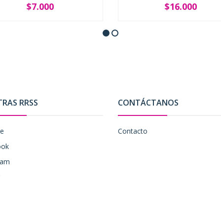
$7.000
$16.000
+
-
+
TRAS RRSS
CONTÁCTANOS
be
Contacto
ook
ram