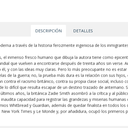
DESCRIPCIÓN
DETALLES
moderna a través de la historia ferozmente ingeniosa de los inmigrant
s, el inmenso fresco humano que dibuja la autora tiene como epicentr
dial que vuelven a encontrarse después de treinta años sin verse. 
él, y con las ideas muy claras. Pero lo más preocupante no es esta
elas de la guerra; no, la prueba más dura es la relación con sus hijos,
contra el racismo británico, contra su propia clase social, incluso con
de lo difícil que resulta escapar de un destino trazado de antemano.
 últimos años, la británica Zadie Smith asombró a la crítica y al públ
 inaudita capacidad para registrar las grandezas y miserias humanas 
mios Whitbread y Guardian, además de quedar finalista en todos los 
l New York Times y Le Monde y, por añadidura, ocupó los primeros pu