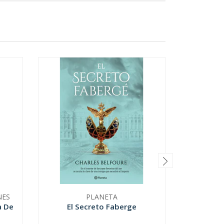
NES
PLANETA
a De
El Secreto Faberge
I