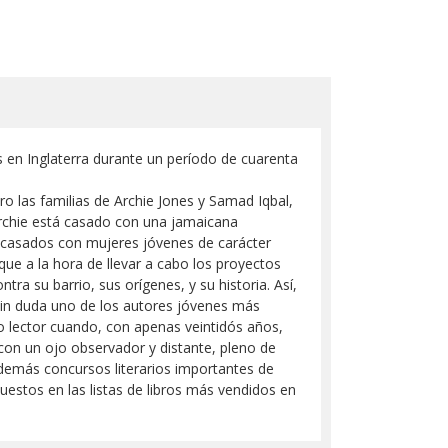
es en Inglaterra durante un período de cuarenta
o las familias de Archie Jones y Samad Iqbal,
Archie está casado con una jamaicana
r casados con mujeres jóvenes de carácter
 que a la hora de llevar a cabo los proyectos
tra su barrio, sus orígenes, y su historia. Así,
 Sin duda uno de los autores jóvenes más
ico lector cuando, con apenas veintidós años,
con un ojo observador y distante, pleno de
demás concursos literarios importantes de
estos en las listas de libros más vendidos en