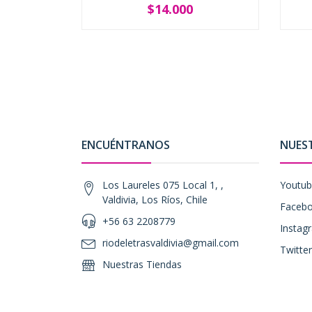
$14.000
-
+
-
ENCUÉNTRANOS
NUES
Los Laureles 075 Local 1, ,
Youtu
Valdivia, Los Ríos, Chile
Faceb
+56 63 2208779
Instag
riodeletrasvaldivia@gmail.com
Twitter
Nuestras Tiendas