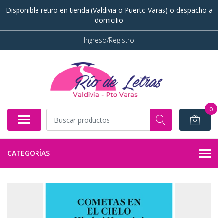
Disponible retiro en tienda (Valdivia o Puerto Varas) o despacho a
domicilio
Ingreso/Registro
0
CATEGORÍAS