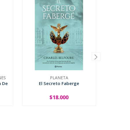
NES
PLANETA
a De
El Secreto Faberge
I
$18.000
-
+
-