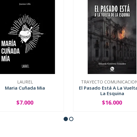
LAUREL
TRAYECTO COMUNICACIO
Maria Cuñada Mia
El Pasado Está A La Vuelt
La Esquina
$7.000
$16.000
+
-
+