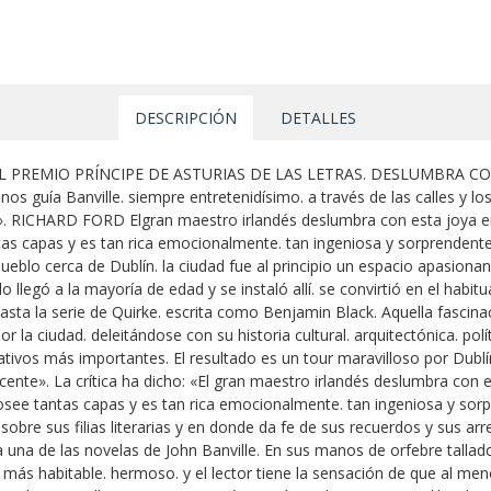
DESCRIPCIÓN
DETALLES
PREMIO PRÍNCIPE DE ASTURIAS DE LAS LETRAS. DESLUMBRA CO
nos guía Banville. siempre entretenidísimo. a través de las calles y l
da». RICHARD FORD Elgran maestro irlandés deslumbra con esta joya en
ntas capas y es tan rica emocionalmente. tan ingeniosa y sorprenden
eblo cerca de Dublín. la ciudad fue al principio un espacio apasionant
 llegó a la mayoría de edad y se instaló allí. se convirtió en el habit
sta la serie de Quirke. escrita como Benjamin Black. Aquella fascinac
la ciudad. deleitándose con su historia cultural. arquitectónica. polític
ivos más importantes. El resultado es un tour maravilloso por Dublí
cente». La crítica ha dicho: «El gran maestro irlandés deslumbra con e
 posee tantas capas y es tan rica emocionalmente. tan ingeniosa y s
bre sus filias literarias y en donde da fe de sus recuerdos y sus arre
a una de las novelas de John Banville. En sus manos de orfebre talla
 más habitable. hermoso. y el lector tiene la sensación de que al meno