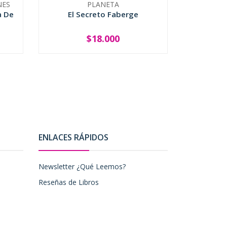
NES
PLANETA
a De
El Secreto Faberge
I
$18.000
-
+
-
ENLACES RÁPIDOS
Newsletter ¿Qué Leemos?
Reseñas de Libros