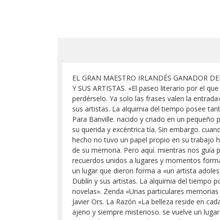
EL GRAN MAESTRO IRLANDÉS GANADOR DEL 
Y SUS ARTISTAS. «El paseo literario por el que 
perdérselo. Ya solo las frases valen la entra
sus artistas. La alquimia del tiempo posee ta
Para Banville. nacido y criado en un pequeño pu
su querida y excéntrica tía. Sin embargo. cuando
hecho no tuvo un papel propio en su trabajo ha
de su memoria. Pero aquí. mientras nos guía por 
recuerdos unidos a lugares y momentos format
un lugar que dieron forma a «un artista adoles
Dublín y sus artistas. La alquimia del tiempo
novelas». Zenda «Unas particulares memorias so
Javier Ors. La Razón «La belleza reside en cad
ajeno y siempre misterioso. se vuelve un lugar