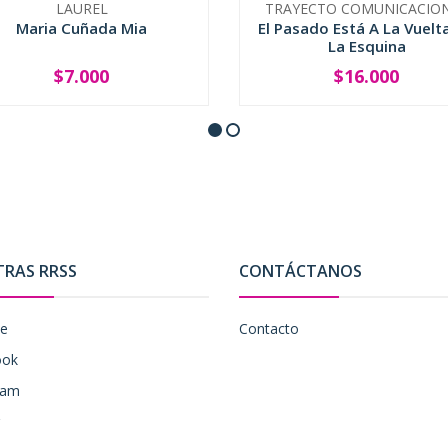
LAUREL
TRAYECTO COMUNICACIO
Maria Cuñada Mia
El Pasado Está A La Vuelt
La Esquina
$7.000
$16.000
+
-
+
TRAS RRSS
CONTÁCTANOS
be
Contacto
ook
ram