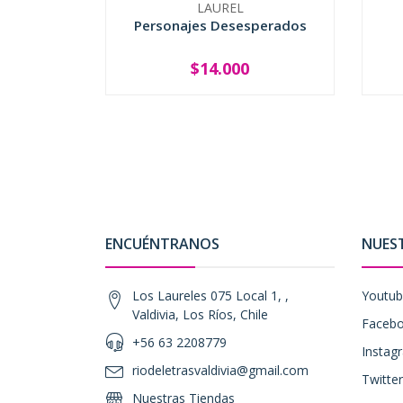
LAUREL
Personajes Desesperados
$14.000
-
+
-
ENCUÉNTRANOS
NUES
Los Laureles 075 Local 1, ,
Youtu
Valdivia, Los Ríos, Chile
Faceb
+56 63 2208779
Instag
riodeletrasvaldivia@gmail.com
Twitter
Nuestras Tiendas