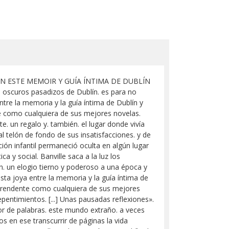
N ESTE MEMOIR Y GUÍA ÍNTIMA DE DUBLÍN
os oscuros pasadizos de Dublín. es para no
tre la memoria y la guía íntima de Dublín y
te como cualquiera de sus mejores novelas.
e. un regalo y. también. el lugar donde vivía
ual telón de fondo de sus insatisfacciones. y de
ión infantil permaneció oculta en algún lugar
a y social. Banville saca a la luz los
n. un elogio tierno y poderoso a una época y
sta joya entre la memoria y la guía íntima de
orprendente como cualquiera de sus mejores
pentimientos. [...] Unas pausadas reflexiones».
dor de palabras. este mundo extraño. a veces
s en ese transcurrir de páginas la vida