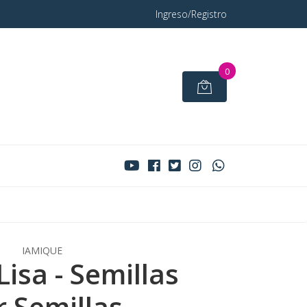
Ingreso/Registro
0
IAMIQUE
isa - Semillas
r Semillas