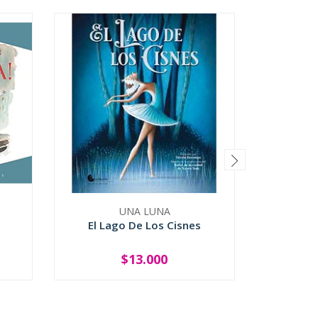
UNA LUNA
El Lago De Los Cisnes
El Monstr
$13.000
-
+
-