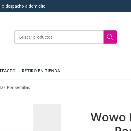
s) o despacho a domicilio
NTACTO
RETIRO EN TIENDA
las Por Semillas
Wowo L
Po