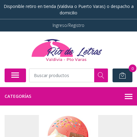
Disponible retiro en tienda (Valdivia o Puerto Varas) o despacho a
domicilio
Ingreso/Registro
0
CATEGORÍAS