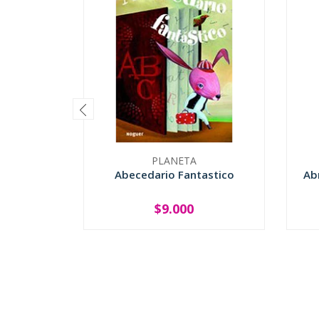
PLANETA
Abecedario Fantastico
Ab
$9.000
-
+
-