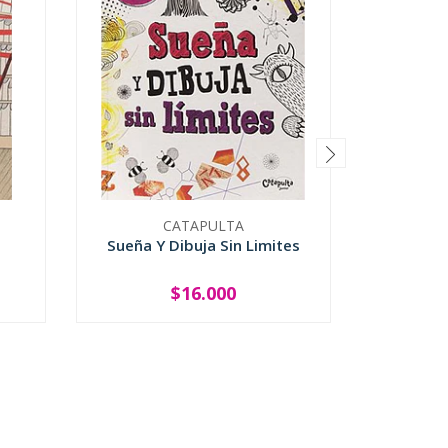
CATAPULTA
U
Sueña Y Dibuja Sin Limites
Alelu
$16.000
-
+
-