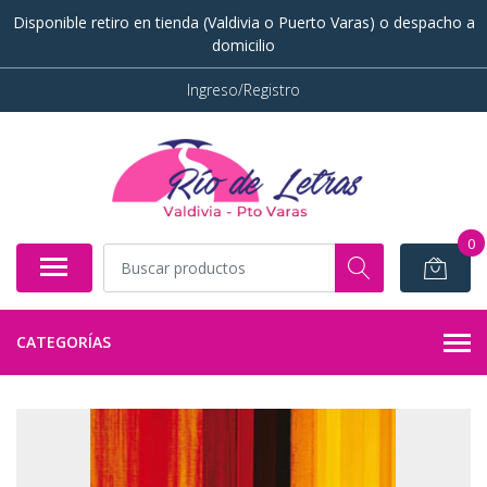
Disponible retiro en tienda (Valdivia o Puerto Varas) o despacho a
domicilio
Ingreso/Registro
0
CATEGORÍAS