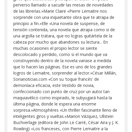
perverso llamado a sacudir las mesas de novedades
de las librerías.»Marie Claire «Pierre Lemaitre nos
sorprende con una inquietante obra que te atrapa de
principio a fin.»Elle «Una novela de suspense, de
tensión contenida, una novela que atrapa como si de
una argolla se tratara, que no logras quitártela de la
cabeza por mucho que abandones su lectura... En
muchas ocasiones el propio lector se siente
descolocado y perdido, como si el mundo que va
construyendo dentro de la novela variase a medida
que lo hacen las páginas. Ese es uno de los grandes
logros de Lemaitre, sorprender al lector.»César Millán,
Sorianoticias.com «Con su 'toque francés' de
demoníaca eficacia, este Vestido de novia,
confeccionado con punto de cruz por un autor tan
maquiavélico como inspirado, le subyugará hasta la
última página, donde le espera una enorme
sorpresa.»Atmosphères «Un thriller fascinante lleno de
inteligentes giros y vueltas.»Marion Vázquez, Ullstein
Buchverlage (editora de John Le Carré, César Aira y J. K.
Rowling) «Los franceses, con Pierre Lemaitre a la