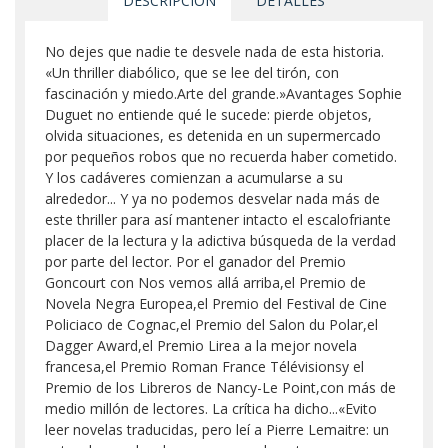
DESCRIPCIÓN
DETALLES
No dejes que nadie te desvele nada de esta historia.
«Un thriller diabólico, que se lee del tirón, con
fascinación y miedo.Arte del grande.»Avantages Sophie
Duguet no entiende qué le sucede: pierde objetos,
olvida situaciones, es detenida en un supermercado
por pequeños robos que no recuerda haber cometido.
Y los cadáveres comienzan a acumularse a su
alrededor... Y ya no podemos desvelar nada más de
este thriller para así mantener intacto el escalofriante
placer de la lectura y la adictiva búsqueda de la verdad
por parte del lector. Por el ganador del Premio
Goncourt con Nos vemos allá arriba,el Premio de
Novela Negra Europea,el Premio del Festival de Cine
Policiaco de Cognac,el Premio del Salon du Polar,el
Dagger Award,el Premio Lirea a la mejor novela
francesa,el Premio Roman France Télévisionsy el
Premio de los Libreros de Nancy-Le Point,con más de
medio millón de lectores. La crítica ha dicho...«Evito
leer novelas traducidas, pero leí a Pierre Lemaitre: un