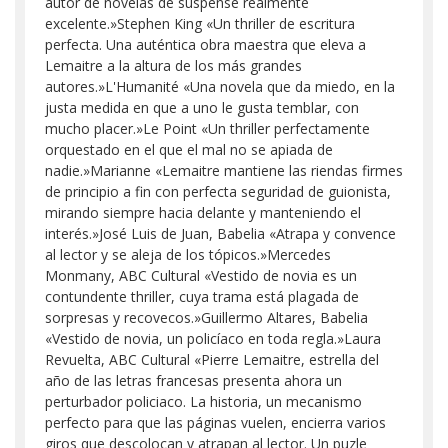
autor de novelas de suspense realmente
excelente.»Stephen King «Un thriller de escritura
perfecta. Una auténtica obra maestra que eleva a
Lemaitre a la altura de los más grandes
autores.»L'Humanité «Una novela que da miedo, en la
justa medida en que a uno le gusta temblar, con
mucho placer.»Le Point «Un thriller perfectamente
orquestado en el que el mal no se apiada de
nadie.»Marianne «Lemaitre mantiene las riendas firmes
de principio a fin con perfecta seguridad de guionista,
mirando siempre hacia delante y manteniendo el
interés.»José Luis de Juan, Babelia «Atrapa y convence
al lector y se aleja de los tópicos.»Mercedes
Monmany, ABC Cultural «Vestido de novia es un
contundente thriller, cuya trama está plagada de
sorpresas y recovecos.»Guillermo Altares, Babelia
«Vestido de novia, un policíaco en toda regla.»Laura
Revuelta, ABC Cultural «Pierre Lemaitre, estrella del
año de las letras francesas presenta ahora un
perturbador policiaco. La historia, un mecanismo
perfecto para que las páginas vuelen, encierra varios
giros que descolocan y atrapan al lector. Un puzle