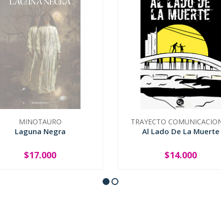
MINOTAURO
TRAYECTO COMUNICACIO
Laguna Negra
Al Lado De La Muerte
$17.000
$14.000
AGOTADO
-
+