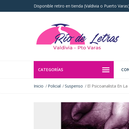
Disponible retiro en tienda (Valdivia o Puerto Vara
CATEGORÍAS
CO
Inicio
Policial
Suspenso
El Psicoanalista En La