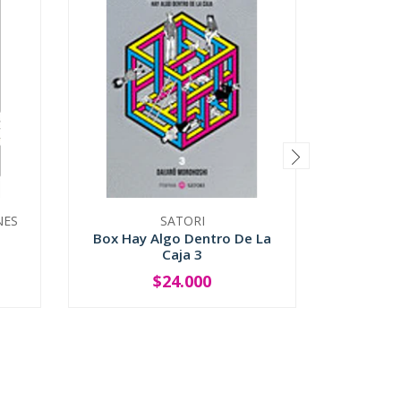
NES
SATORI
Box Hay Algo Dentro De La
Lo
Caja 3
$24.000
-
+
-