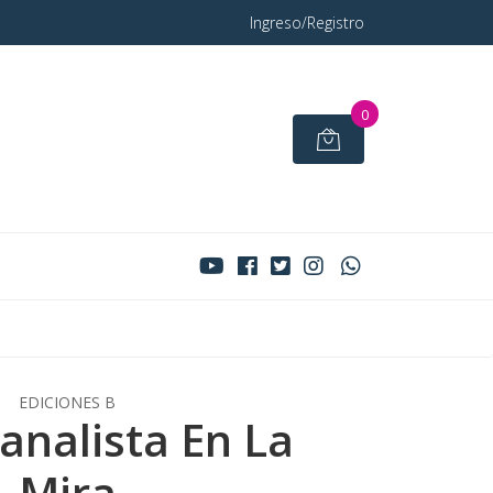
Ingreso/Registro
0
EDICIONES B
oanalista En La
Mira