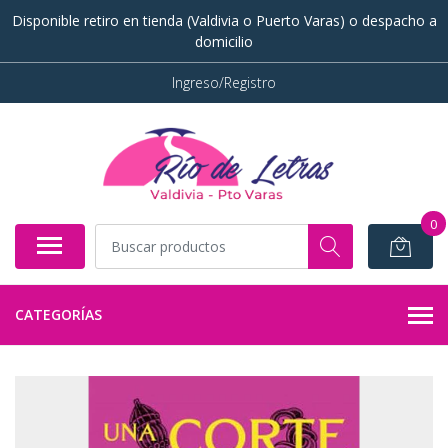
Disponible retiro en tienda (Valdivia o Puerto Varas) o despacho a
domicilio
Ingreso/Registro
0
CATEGORÍAS