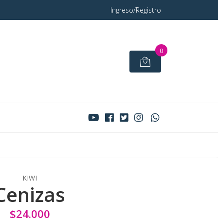
Ingreso/Registro
0
KIWI
Cenizas
$24.000