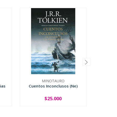
MINOTAURO
ias
Cuentos Inconclusos (Ne)
Harry Po
$25.000
-
+
-