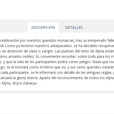
DESCRIPCIÓN
DETALLES
 celebración por nuestros queridos monarcas, tras su inesperado fal
IA Como ya hicieron nuestros antepasados, se ha decidido recuperar e
 sin distinción de clase o sangre. Las puertas del reino de Elyria est
nuestros amados nobles. Es conveniente recordar, sobre todo para los 
, y que la vida de los participantes podrá correr peligro. Nada que n
go, se le honrará como el héroe que es, y sus seres queridos estarán 
e cada participante, se le informará con detalle de las antiguas regla
anzará la gloria eterna. Aparte del reconocimiento de todos los elyri
 Elyria, Bryce Zaharya.