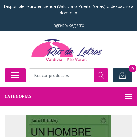
Disponible retiro en tienda (Valdivia o Puerto Varas) o despacho a
domicilio
Ingreso/Registro
0
CATEGORÍAS