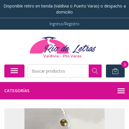
Disponible retiro en tienda (Valdivia o Puerto Varas) o despacho a
domicilio
Ingreso/Registro
0
CATEGORÍAS