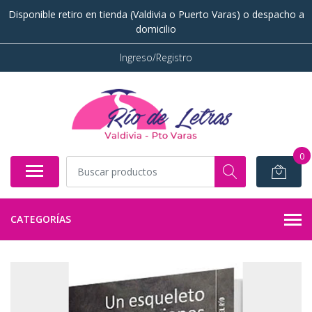
Disponible retiro en tienda (Valdivia o Puerto Varas) o despacho a
domicilio
Ingreso/Registro
0
CATEGORÍAS