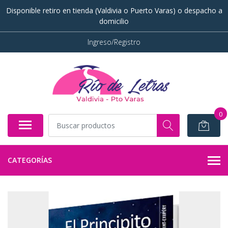
Disponible retiro en tienda (Valdivia o Puerto Varas) o despacho a
domicilio
Ingreso/Registro
0
CATEGORÍAS