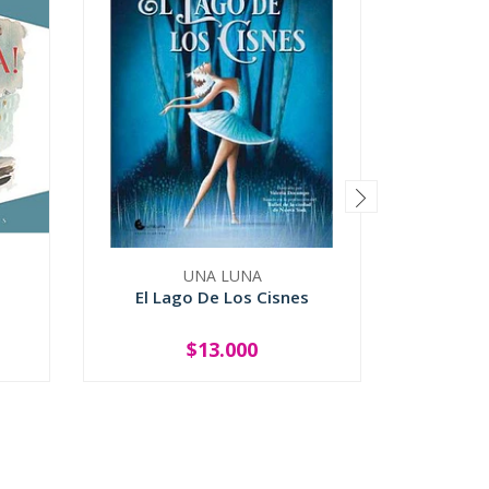
UNA LUNA
El Lago De Los Cisnes
El Monstr
$13.000
-
+
-