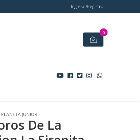
Ingreso/Registro
0
PLANETA JUNIOR
oros De La
on La Sirenita