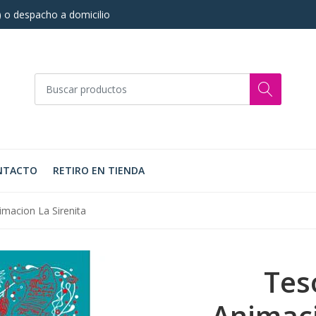
s) o despacho a domicilio
NTACTO
RETIRO EN TIENDA
macion La Sirenita
Tes
Animaci