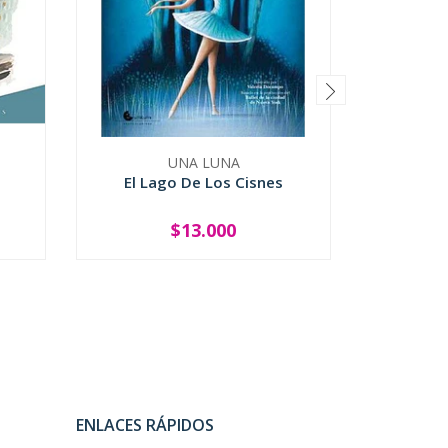
UNA LUNA
El Lago De Los Cisnes
El Monstr
$13.000
-
+
-
ENLACES RÁPIDOS