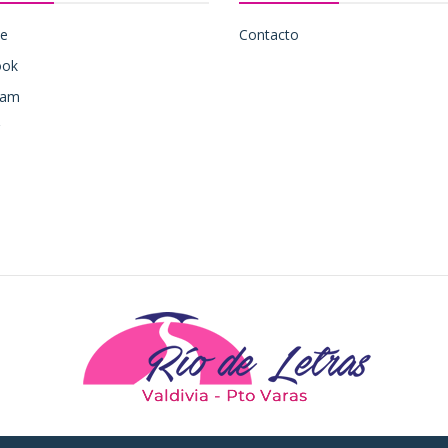
be
Contacto
ook
ram