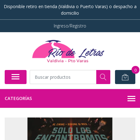
Disponible retiro en tienda (Valdivia o Puerto Varas) o despacho a
domicilio
Ingreso/Registro
0
CATEGORÍAS