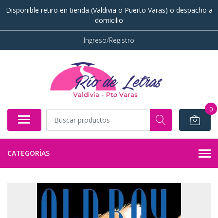
Disponible retiro en tienda (Valdivia o Puerto Varas) o despacho a
domicilio
Ingreso/Registro
0
CATEGORÍAS