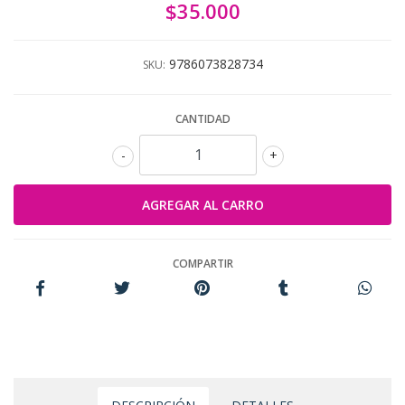
$35.000
9786073828734
SKU:
CANTIDAD
-
+
COMPARTIR