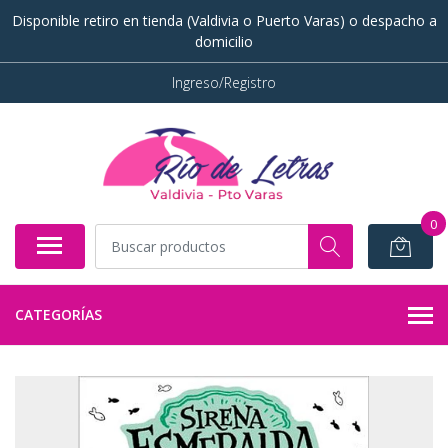
Disponible retiro en tienda (Valdivia o Puerto Varas) o despacho a
domicilio
Ingreso/Registro
0
CATEGORÍAS