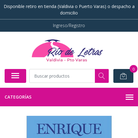
Disponible retiro en tienda (Valdivia o Puerto Varas) o despacho a
domicilio
Ingreso/Registro
0
CATEGORÍAS