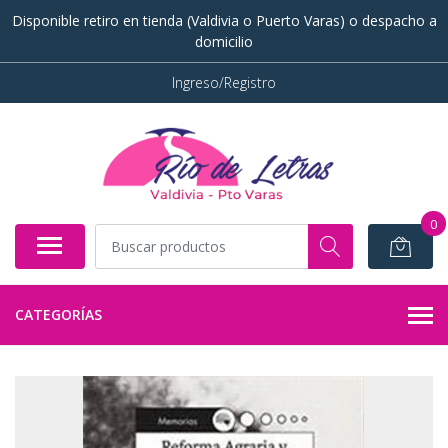
Disponible retiro en tienda (Valdivia o Puerto Varas) o despacho a
domicilio
Ingreso/Registro
0
CATEGORÍAS