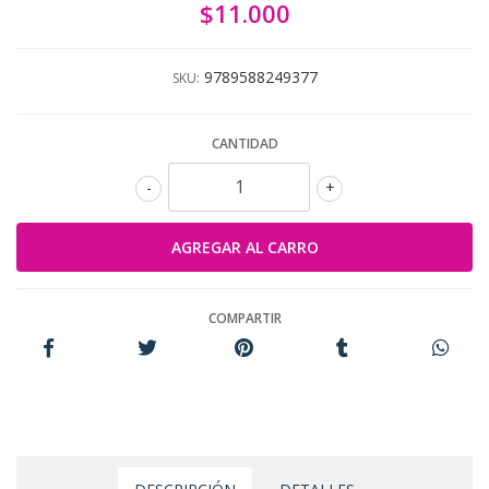
$11.000
9789588249377
SKU:
CANTIDAD
-
+
COMPARTIR