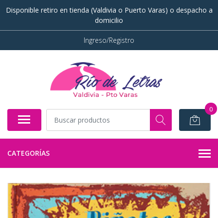
Disponible retiro en tienda (Valdivia o Puerto Varas) o despacho a
domicilio
Ingreso/Registro
0
CATEGORÍAS