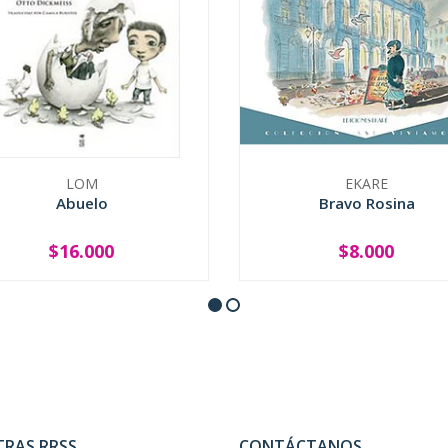
LOM
EKARE
Abuelo
Bravo Rosina
$16.000
$8.000
+
-
+
TRAS RRSS
CONTÁCTANOS