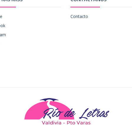
be
Contacto
ook
ram