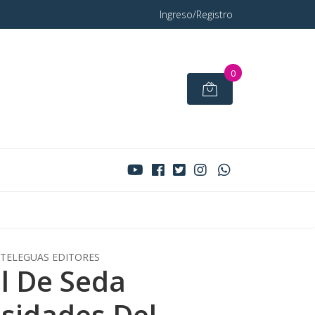
Ingreso/Registro
0
ETELEGUAS EDITORES
el De Seda
osidades Del