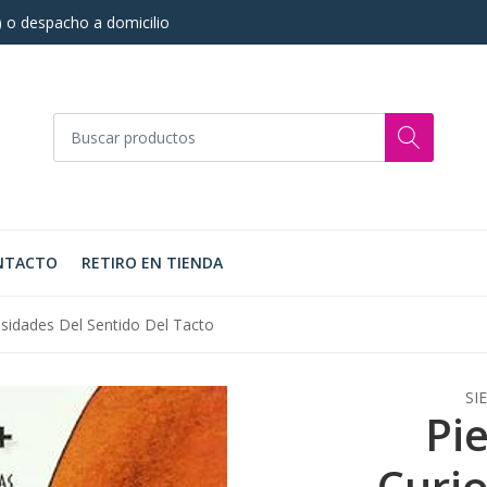
s) o despacho a domicilio
NTACTO
RETIRO EN TIENDA
osidades Del Sentido Del Tacto
SI
Pi
Curi