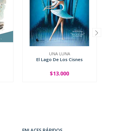
UNA LUNA
El Lago De Los Cisnes
El Monstr
$13.000
-
+
-
ENLACES RÁPIDOS