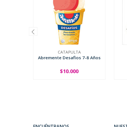
CATAPULTA
Abremente Desafios 7-8 Años
$10.000
-
+
-
ENCUÉNTRANOS
NUES