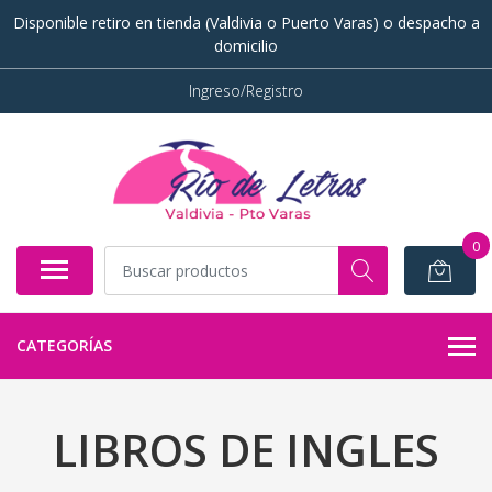
Disponible retiro en tienda (Valdivia o Puerto Varas) o despacho a
domicilio
Ingreso/Registro
0
CATEGORÍAS
LIBROS DE INGLES