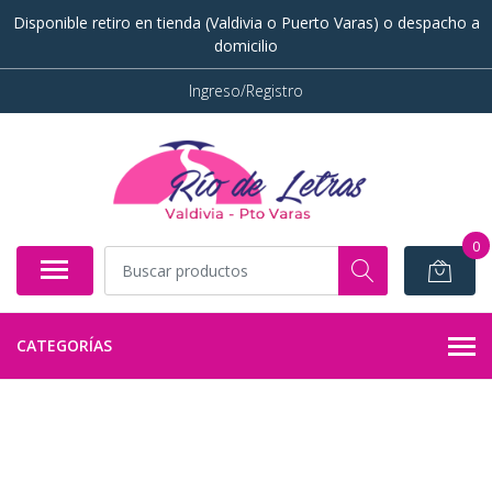
Disponible retiro en tienda (Valdivia o Puerto Varas) o despacho a
domicilio
Ingreso/Registro
0
CATEGORÍAS