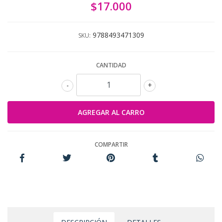
$17.000
9788493471309
SKU:
CANTIDAD
-
+
COMPARTIR