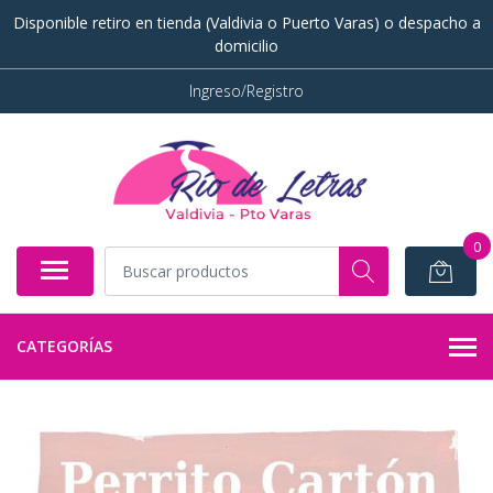
Disponible retiro en tienda (Valdivia o Puerto Varas) o despacho a
domicilio
Ingreso/Registro
0
CATEGORÍAS