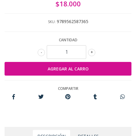
$18.000
9789562587365
SKU:
CANTIDAD
-
+
COMPARTIR