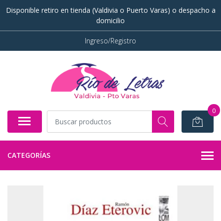
Disponible retiro en tienda (Valdivia o Puerto Varas) o despacho a
domicilio
Ingreso/Registro
0
CATEGORÍAS