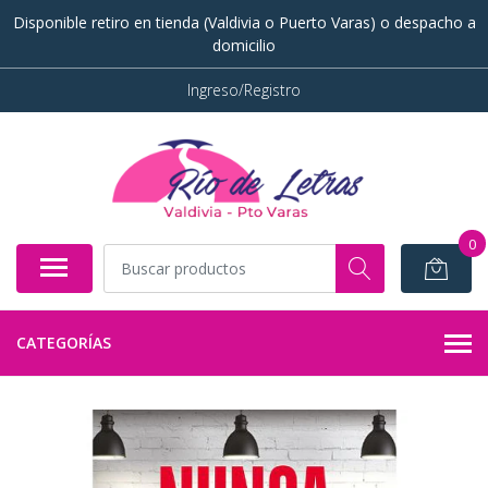
Disponible retiro en tienda (Valdivia o Puerto Varas) o despacho a
domicilio
Ingreso/Registro
0
CATEGORÍAS