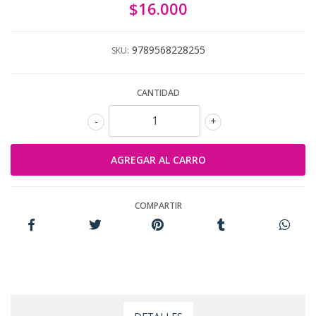
$16.000
9789568228255
SKU:
CANTIDAD
-
+
COMPARTIR