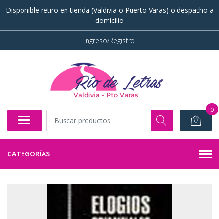
Disponible retiro en tienda (Valdivia o Puerto Varas) o despacho a
domicilio
Ingreso/Registro
0
CATEGORÍAS