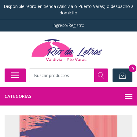
Disponible retiro en tienda (Valdivia o Puerto Varas) o despacho a
domicilio
Ingreso/Registro
0
CATEGORÍAS