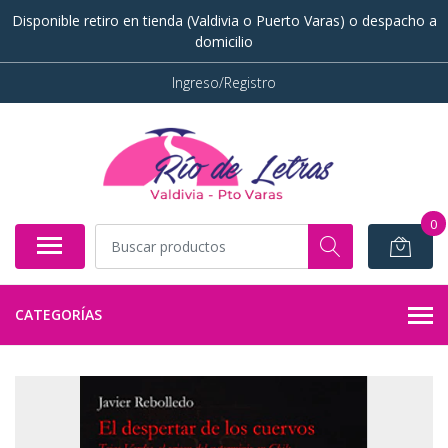
Disponible retiro en tienda (Valdivia o Puerto Varas) o despacho a
domicilio
Ingreso/Registro
0
CATEGORÍAS